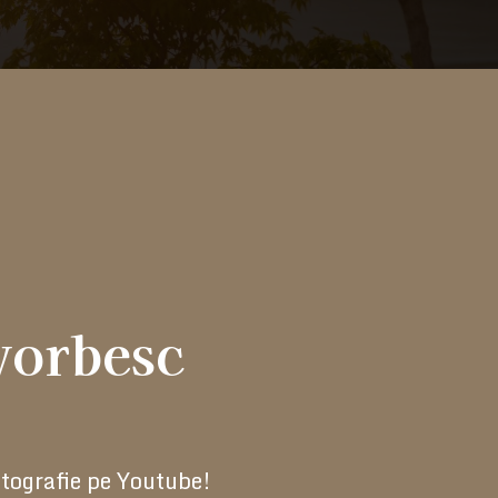
 vorbesc
otografie pe Youtube!