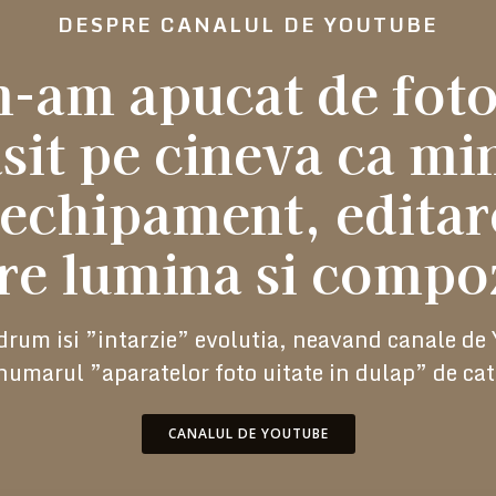
DESPRE CANALUL DE YOUTUBE
-am apucat de fotog
asit pe cineva ca mi
 echipament, editare
re lumina si compoz
e drum isi ”intarzie” evolutia, neavand canale d
numarul ”aparatelor foto uitate in dulap” de catr
CANALUL DE YOUTUBE