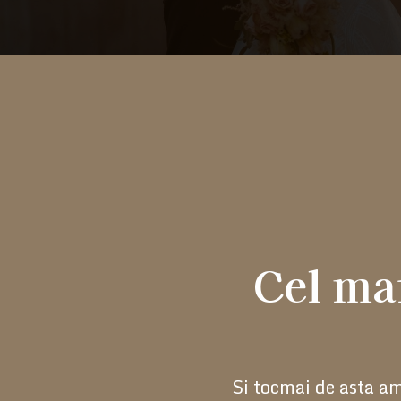
Cel mai
Si tocmai de asta am