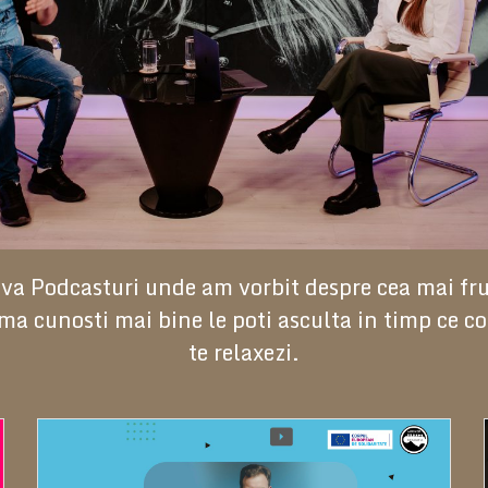
teva Podcasturi unde am vorbit despre cea mai f
ma cunosti mai bine le poti asculta in timp ce co
te relaxezi.