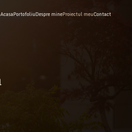
Acasa
Portofoliu
Despre mine
Proiectul meu
Contact
a